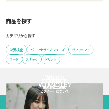
いつもの食事をパーソナライズ
アスリート仕様のあなた専用プロテイン
パーソナライズ栄養食
商品を探す
パーソナライズプロテイン
VitaNote FOR: Food
VitaNote FOR: Protein
カテゴリから探す
栄養検査
パーソナライズシリーズ
サプリメント
フード
スナック
ドリンク
What’s
01
SCIENCE
FAQ
01
VITANOTE?
信頼性について
よくあるご質問
ビタノートについて
直感的にわかりやすい検査結果画面
尿検査の結果に合わせてお届け
商品カテゴリー