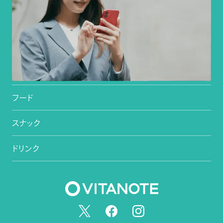
栄養検査
パーソナライズシリーズ
サプリメント
フード
毎日使うプロテインを、あなた専用に。
2種類の栄養検査の結果をもとに、一人ひとり栄
スナック
養素を配合してお届けします。
ドリンク
レーダーチャートで、ひと目で栄養状態を確認でき
02
る
栄養素ごとの過不足が、mg,μg単位でわかる
一人ひとり、mg単位で
栄養素を配合