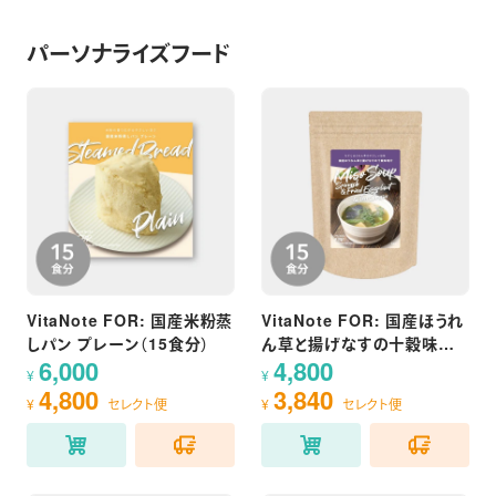
パーソナライズフード
VitaNote FOR: 国産米粉蒸
VitaNote FOR: 国産ほうれ
しパン プレーン（15食分）
ん草と揚げなすの十穀味噌
6,000
4,800
汁（15食分）
¥
¥
4,800
3,840
¥
セレクト便
¥
セレクト便