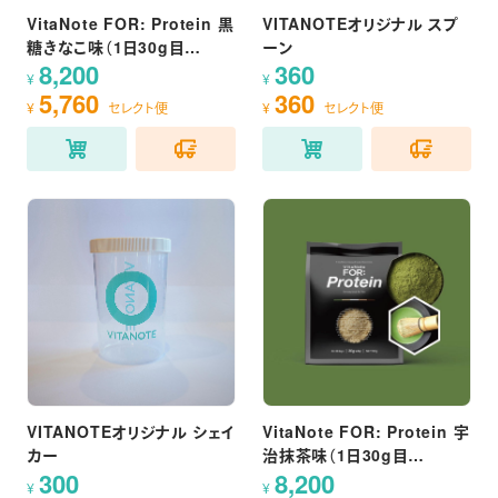
VitaNote FOR: Protein 黒
VITANOTEオリジナル スプ
糖きなこ味（1日30g目
ーン
8,200
360
安/900g）
¥
¥
5,760
360
¥
セレクト便
¥
セレクト便
VITANOTEオリジナル シェイ
VitaNote FOR: Protein 宇
カー
治抹茶味（1日30g目
300
8,200
安/900g）
¥
¥