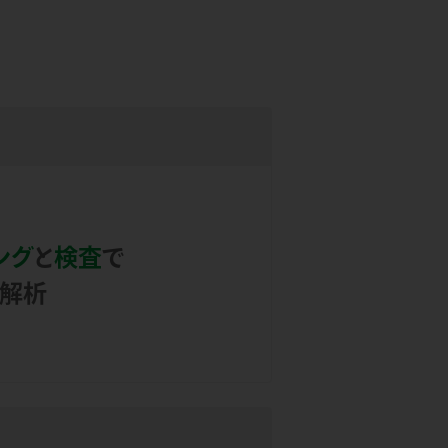
ング
と
検査
で
解析