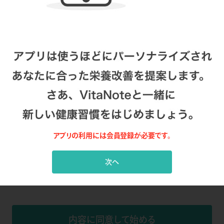
あんしんサービス
できます。
自由に商品を削除/追加
簡単に
できます。
お届けをスキップ
が可能です。
アプリの利用には会員登録が必要です。
いつでも停止・解約
次へ
キップ、お届けした商品の返品・交換はお受けできません(不良品
内容に同意して始める