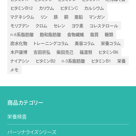
ビタミンB12
カリウム
ビタミンC
カルシウム
マグネシウム
リン
鉄
銅
亜鉛
マンガン
モリブデン
クロム
セレン
ヨウ素
コレステロール
n-6系脂肪酸
飽和脂肪酸
食物繊維
脂質
糖類
炭水化物
トレーニングコラム
美容コラム
栄養コラム
木戸康博
吉田宗弘
柴田克己
福渡努
ビタミンB6
ナイアシン
ビタミンB2
n-3系脂肪酸
ビタミンB1
栄養
メモ
商品カテゴリー
栄養検査
パーソナライズシリーズ