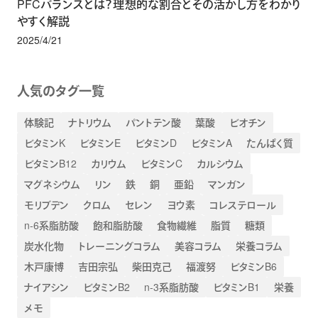
PFCバランスとは？理想的な割合とその活かし方をわかり
やすく解説
2025/4/21
人気のタグ一覧
体験記
ナトリウム
パントテン酸
葉酸
ビオチン
ビタミンK
ビタミンE
ビタミンD
ビタミンA
たんぱく質
ビタミンB12
カリウム
ビタミンC
カルシウム
マグネシウム
リン
鉄
銅
亜鉛
マンガン
モリブデン
クロム
セレン
ヨウ素
コレステロール
n-6系脂肪酸
飽和脂肪酸
食物繊維
脂質
糖類
炭水化物
トレーニングコラム
美容コラム
栄養コラム
木戸康博
吉田宗弘
柴田克己
福渡努
ビタミンB6
ナイアシン
ビタミンB2
n-3系脂肪酸
ビタミンB1
栄養
メモ